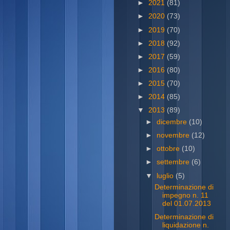
►
2021
(81)
►
2020
(73)
►
2019
(70)
►
2018
(92)
►
2017
(59)
►
2016
(80)
►
2015
(70)
►
2014
(85)
▼
2013
(89)
►
dicembre
(10)
►
novembre
(12)
►
ottobre
(10)
►
settembre
(6)
▼
luglio
(5)
Determinazione di
impegno n. 11
del 01.07.2013
Determinazione di
liquidazione n.