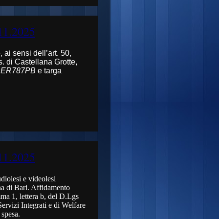
11.2025
 ai sensi dell’art.
50,
l.s. di Castellana Grotte,
a
ER787PB
e targa
11.2025
diolesi e videolesi
ana di Bari. Affidamento
mma 1, lettera b, del D.Lgs
ervizi Integrati e di Welfare
 spesa.