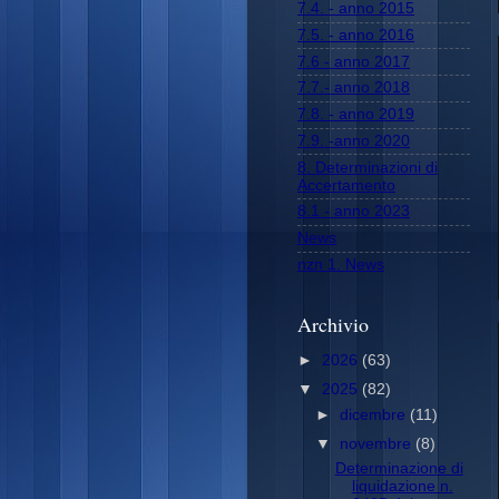
7.4. - anno 2015
7.5. - anno 2016
7.6 - anno 2017
7.7.- anno 2018
7.8. - anno 2019
7.9. -anno 2020
8. Determinazioni di
Accertamento
8.1 - anno 2023
News
nzn 1. News
Archivio
►
2026
(63)
▼
2025
(82)
►
dicembre
(11)
▼
novembre
(8)
Determinazione di
liquidazione n.