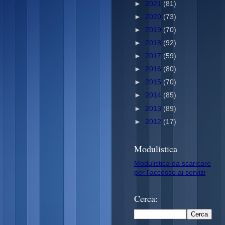
►
2021
(81)
►
2020
(73)
►
2019
(70)
►
2018
(92)
►
2017
(59)
►
2016
(80)
►
2015
(70)
►
2014
(85)
►
2013
(89)
►
2012
(17)
Modulistica
Modulistica da scaricare
per l'accesso ai servizi
Cerca: