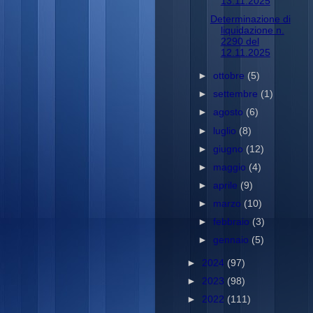
13.11.2025
Determinazione di
liquidazione n.
2290 del
12.11.2025
►
ottobre
(5)
►
settembre
(1)
►
agosto
(6)
►
luglio
(8)
►
giugno
(12)
►
maggio
(4)
►
aprile
(9)
►
marzo
(10)
►
febbraio
(3)
►
gennaio
(5)
►
2024
(97)
►
2023
(98)
►
2022
(111)