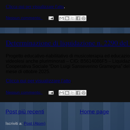
Clicca qui per visualizzare l'atto
.
Nessun commento:
Determinazione di liquidazione n. 2290 del
Progetto educativo-riabilitativo di musicoterapia ed educazi
videolesi anche pluriminorati – CIG: B5614086F5 – Liquidaz
Cooperativa Sociale “Don Luigi Sanseverino Gramegna”
del
mese di ottobre 2025.
Clicca qui per visualizzare l'atto
.
Nessun commento:
Post più recenti
Home page
Iscriviti a:
Post (Atom)