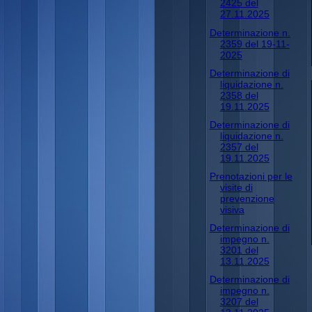
2425 del
27.11.2025
Determinazione n.
2359 del 19-11-
2025
Determinazione di
liquidazione n.
2358 del
19.11.2025
Determinazione di
liquidazione n.
2357 del
19.11.2025
Prenotazioni per le
visite di
prevenzione
visiva
Determinazione di
impegno n.
3201 del
13.11.2025
Determinazione di
impegno n.
3207 del