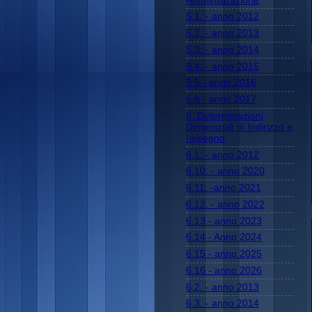
Amministrazione
5.1. - anno 2012
5.2. - anno 2013
5.3. - anno 2014
5.4. - anno 2015
5.5 - anno 2016
5.6 - anno 2017
6. Determinazioni
Dirigenziali di Indirizzo e
Impegno
6.1. - anno 2012
6.10. - anno 2020
6.11. -anno 2021
6.12. - anno 2022
6.13 - anno 2023
6.14 - Anno 2024
6.15 - anno 2025
6.16 - anno 2026
6.2. - anno 2013
6.3. - anno 2014