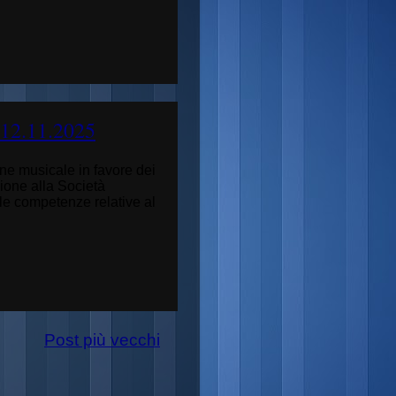
 12.11.2025
one musicale in favore dei
ione alla
Società
le competenze relative al
Post più vecchi