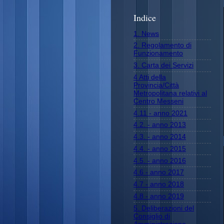
Indice
1. News
2. Regolamento di
Funzionamento
3. Carta dei Servizi
4 Atti della
Provincia/Città
Metropolitana relativi al
Centro Messeni
4.11 - anno 2021
4.2. - anno 2013
4.3. - anno 2014
4.4. - anno 2015
4.5. - anno 2016
4.6 - anno 2017
4.7 - anno 2018
4.8 - anno 2019
5. Deliberazioni del
Consiglio di