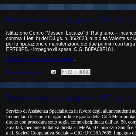
Determinazione di impegno n. 3201 del 13.
Istituzione Centro “Messeni Localzo” di Rutigliano. – Incarico,
comma 1 lett. b) del D.Lgs. n. 36/2023
, alla ditta Valente s.r.
per la riparazione e manutenzione dei due pulmini con targ
ER788PB. - Impegno di spesa. CIG:
B8FA08F181
.
Clicca qui per visualizzare l'atto
.
Nessun commento:
Determinazione di impegno n. 3207 del 13.
Servizio di Assistenza Specialistica in favore degli alunni/studenti au
frequentanti le scuole di ogni ordine e grado della Città Metropolit
diretto con procedura sotto soglia come disciplinata dall’art. 50, co
36/2023, mediante trattativa diretta su MePa
,
al Consorzio Sanità e S
a r.l. Società Cooperativa Sociale – CIG: B9138A7685
.
Impegno di