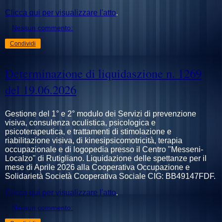
Clicca qui per visualizzare l'atto
.
Nessun commento:
Condividi
Determinazione di liquidaszione n. 1269
del 19.06.2026
Gestione del 1° e 2° modulo dei Servizi di prevenzione
visiva, consulenza oculistica, psicologica e
psicoterapeutica, e trattamenti di stimolazione e
riabilitazione visiva, di kinesipsicomotricità, terapia
occupazionale e di logopedia presso il Centro "Messeni-
Localzo" di Rutigliano. Liquidazione delle spettanze per il
mese di Aprile 2026 alla Cooperativa Occupazione e
Solidarietà Società Cooperativa Sociale CIG: BB49147FDF.
Clicca qui per visualizzare l'atto
.
Nessun commento: