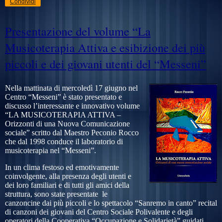
Condividi
Presentazione del volume “La
Musicoterapia Attiva e esibizione dei più
piccoli e dei giovani utenti del “Messeni”
Nella mattinata di mercoledì 17 giugno nel
Centro “Messeni” è stato presentato e
discusso l’interessante e innovativo volume
“LA MUSICOTERAPIA ATTIVA –
Orizzonti di una Nuova Comunicazione
sociale” scritto dal Maestro Peconio Rocco
che dal 1998 conduce il laboratorio di
musicoterapia nel “Messeni”.
I
n un clima festoso ed emotivamente
coinvolgente, alla presenza degli utenti e
dei loro familiari e di tutti gli amici della
struttura, sono state presentate le
canzoncine dai più piccoli e lo spettacolo “Sanremo in canto” recital
di canzoni dei giovani del Centro Sociale Polivalente e degli
operatori della Cooperativa “Occupazione e Solidarietà” guidati