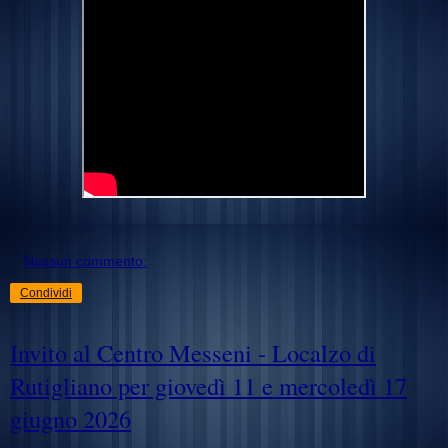
Nessun commento:
Condividi
Invito al Centro Messeni - Localzo di
Rutigliano per giovedì 11 e mercoledì 17
giugno 2026