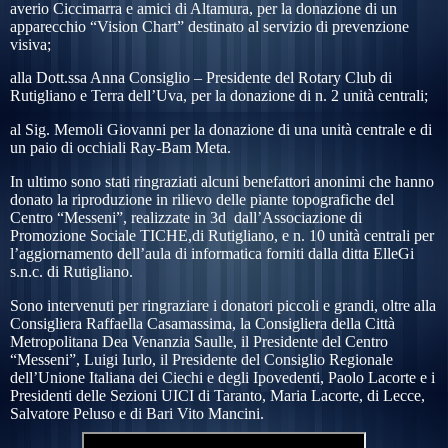
averio Ciccimarra e amici
di Altamura,
per la donazione di un
apparecchio “Vision Chart”
destinato al servizio di prevenzione
visiva;
alla
Dott.ssa Anna Consiglio – Presidente del Rotar
y
Club di
Rutigliano e Terra dell’Uva, per la donazione di n.
2
unità centrali;
al Sig. Memoli Giovanni per la donazione di una unità centrale e di
un paio di occhiali Ray-Bam Meta.
In ultimo sono stati ringraziati alcuni benefattori anonimi che hanno
donato la riproduzione in rilievo delle piante topografiche del
Centro “Messeni”, realizzate in 3d dall’Associazione di
Promozione Sociale TICHE,di Rutigliano, e n. 10 unità centrali per
l’aggiornamento dell’aula di informatica forniti dalla ditta ElleGi
s.n.c. di Rutigliano.
Sono intervenuti per ringraziare i donatori piccoli e grandi, oltre alla
Consigliera Raffaella Casamassima, la Consigliera della Città
Metropolitana Dea Venanzia Saulle, il Presidente del Centro
“Messeni”, Luigi Iurlo, il Presidente del Consiglio Regionale
dell’Unione Italiana dei Ciechi e degli Ipovedenti, Paolo Lacorte e i
Presidenti delle Sezioni UICI di Taranto, Maria Lacorte, di Lecce,
Salvatore Peluso e di Bari Vito Mancini.