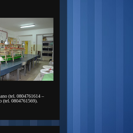
liano (tel. 0804761614 –
 (tel. 0804761569).