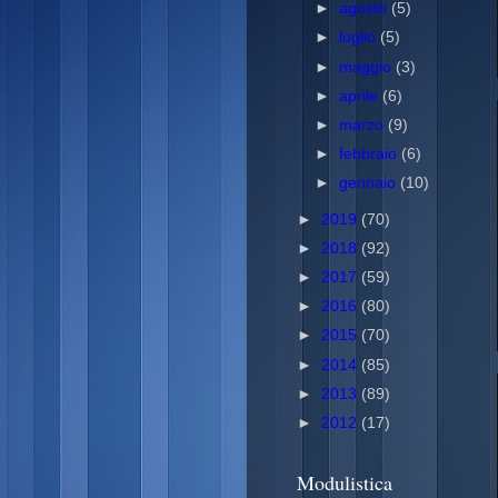
►
agosto
(5)
►
luglio
(5)
►
maggio
(3)
►
aprile
(6)
►
marzo
(9)
►
febbraio
(6)
►
gennaio
(10)
►
2019
(70)
►
2018
(92)
►
2017
(59)
►
2016
(80)
►
2015
(70)
►
2014
(85)
►
2013
(89)
►
2012
(17)
Modulistica