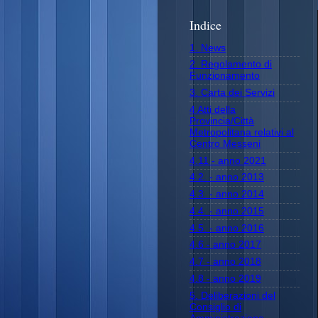
Indice
1. News
2. Regolamento di
Funzionamento
3. Carta dei Servizi
4 Atti della
Provincia/Città
Metropolitana relativi al
Centro Messeni
4.11 - anno 2021
4.2. - anno 2013
4.3. - anno 2014
4.4. - anno 2015
4.5. - anno 2016
4.6 - anno 2017
4.7 - anno 2018
4.8 - anno 2019
5. Deliberazioni del
Consiglio di