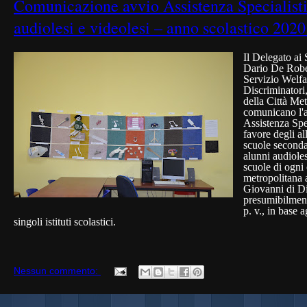
Comunicazione avvio Assistenza Specialisti
audiolesi e videolesi – anno scolastico 202
Il Delegato ai 
Dario De Robert
Servizio Welfa
Discriminator
della Città Met
comunicano l'a
Assistenza Spec
favore degli all
scuole seconda
alunni audioles
scuole di ogni 
metropolitana 
Giovanni di Dio
presumibilment
p. v., in base a
singoli istituti scolastici.
Nessun commento: