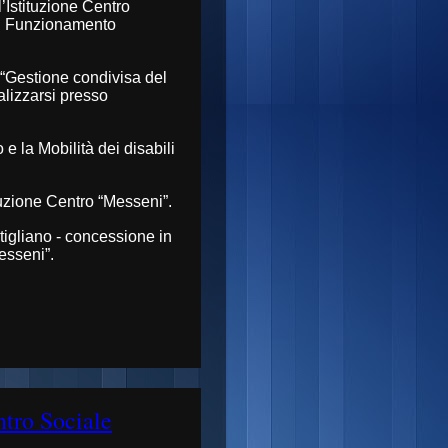
Istituzione Centro
 di Funzionamento
“Gestione condivisa del
ealizzarsi presso
 la Mobilità dei disabili
tuzione Centro “Messeni”.
tigliano - concessione in
esseni”.
ntro Sociale