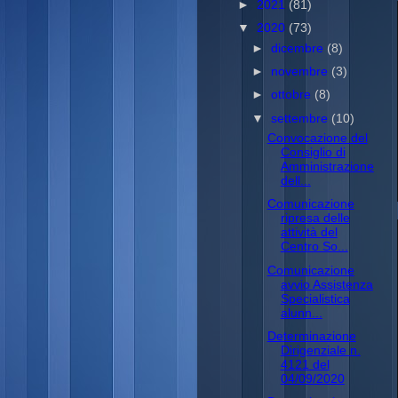
►
2021
(81)
▼
2020
(73)
►
dicembre
(8)
►
novembre
(3)
►
ottobre
(8)
▼
settembre
(10)
Convocazione del
Consiglio di
Amministrazione
dell...
Comunicazione
ripresa delle
attività del
Centro So...
Comunicazione
avvio Assistenza
Specialistica
alunn...
Determinazione
Dirigenziale n.
4121 del
04/09/2020