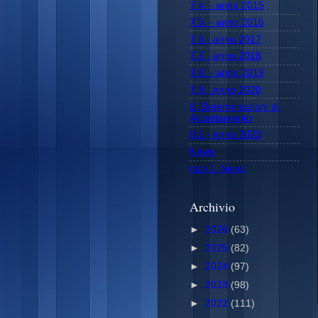
7.4. - anno 2015
7.5. - anno 2016
7.6 - anno 2017
7.7.- anno 2018
7.8. - anno 2019
7.9. -anno 2020
8. Determinazioni di
Accertamento
8.1 - anno 2023
News
nzn 1. News
Archivio
►
2026
(63)
►
2025
(82)
►
2024
(97)
►
2023
(98)
►
2022
(111)