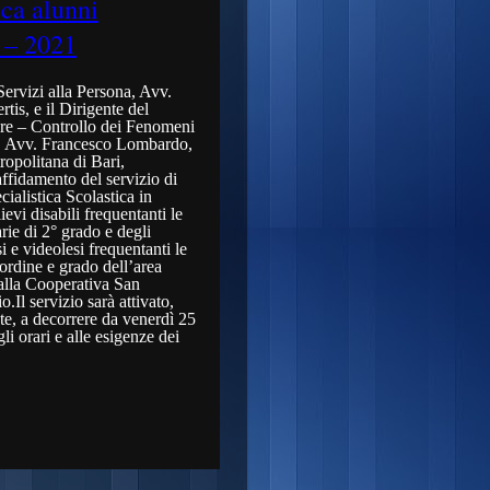
ca alunni
0 – 2021
Servizi alla Persona, Avv.
is, e il Dirigente del
re – Controllo dei Fenomeni
i, Avv. Francesco Lombardo,
ropolitana di Bari,
ffidamento del servizio di
ialistica Scolastica in
ievi disabili frequentanti le
rie di 2° grado e degli
i e videolesi frequentanti le
ordine e grado dell’area
alla Cooperativa San
.Il servizio sarà attivato,
e, a decorrere da venerdì 25
gli orari e alle esigenze dei