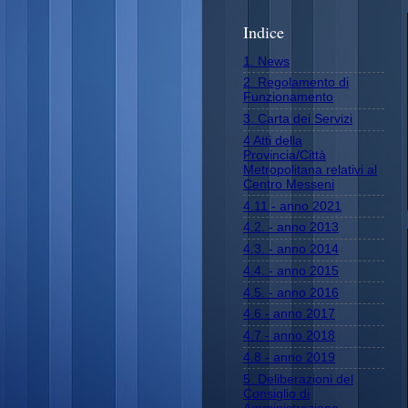
Indice
1. News
2. Regolamento di
Funzionamento
3. Carta dei Servizi
4 Atti della
Provincia/Città
Metropolitana relativi al
Centro Messeni
4.11 - anno 2021
4.2. - anno 2013
4.3. - anno 2014
4.4. - anno 2015
4.5. - anno 2016
4.6 - anno 2017
4.7 - anno 2018
4.8 - anno 2019
5. Deliberazioni del
Consiglio di