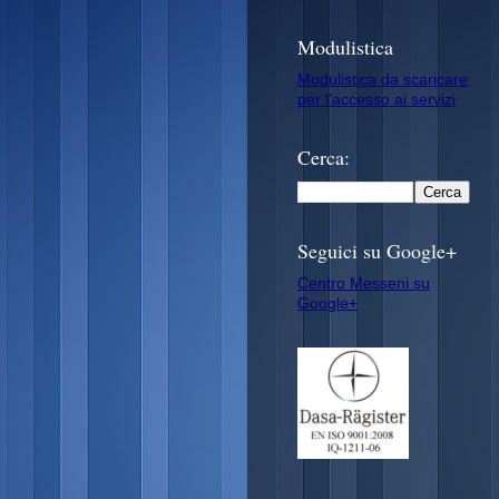
Modulistica
Modulistica da scaricare
per l'accesso ai servizi
Cerca:
Seguici su Google+
Centro Messeni su
Google+