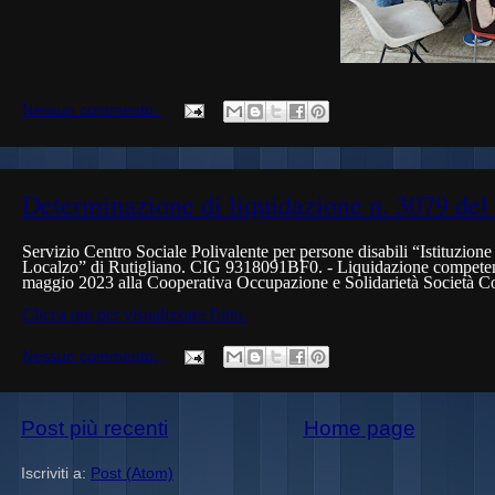
Nessun commento:
Determinazione di liquidazione n. 3079 del
Servizio
Centro Sociale Polivalente per persone disabili “Istituzion
Localzo” di Rutigliano. CIG 9318091BF0.
- Liquidazione competenz
maggio 2023 alla Cooperativa Occupazione e Solidarietà Società Co
Clicca qui per visualizzare l'atto.
Nessun commento:
Post più recenti
Home page
Iscriviti a:
Post (Atom)