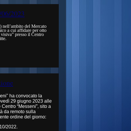
8/06/2023
a) nell’ambito del Mercato
co a cui affidare per otto
 visiva” presso il Centro
tte.
zione
eni" ha convocato la
ovedì 29 giugno 2023 alle
e Centro “Messeni”, sito a
tà da remoto sulla
ente ordine del giorno:
/10/2022.