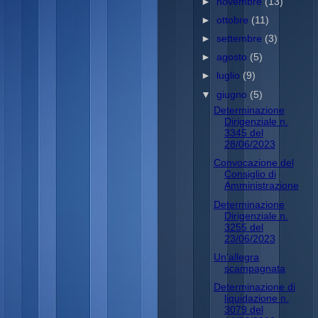
►
novembre
(13)
►
ottobre
(11)
►
settembre
(3)
►
agosto
(5)
►
luglio
(9)
▼
giugno
(5)
Determinazione
Dirigenziale n.
3345 del
28/06/2023
Convocazione del
Consiglio di
Amministrazione
Determinazione
Dirigenziale n.
3255 del
23/06/2023
Un'allegra
scampagnata
Determinazione di
liquidazione n.
3079 del