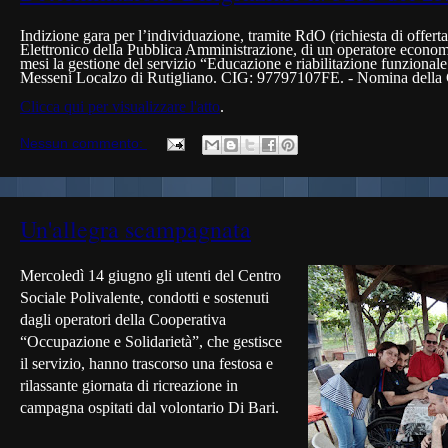
Indizione gara per l’individuazione, tramite RdO (richiesta di offert
Elettronico della Pubblica Amministrazione, di un operatore economi
mesi la gestione del servizio
“Educazione e riabilitazione funzionale
Messeni Localzo di Rutigliano. CIG: 97797107FE.
- Nomina della 
Clicca qui per visualizzare l'atto
.
Nessun commento:
Un'allegra scampagnata
Mercoledì 14 giugno gli utenti del Centro
Sociale Polivalente, condotti e sostenuti
dagli operatori della Cooperativa
“Occupazione e Solidarietà”, che gestisce
il servizio, hanno trascorso una festosa e
rilassante giornata di ricreazione in
campagna ospitati dal volontario Di Bari.