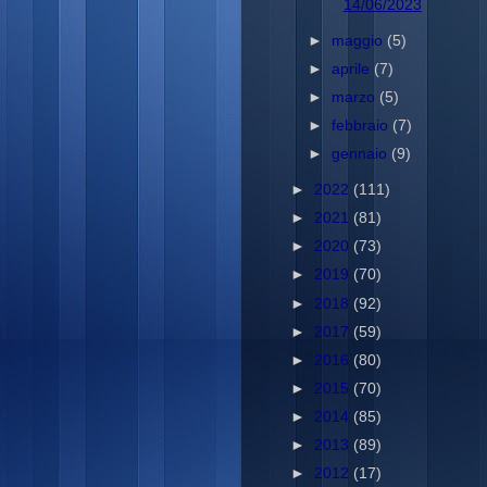
14/06/2023
►
maggio
(5)
►
aprile
(7)
►
marzo
(5)
►
febbraio
(7)
►
gennaio
(9)
►
2022
(111)
►
2021
(81)
►
2020
(73)
►
2019
(70)
►
2018
(92)
►
2017
(59)
►
2016
(80)
►
2015
(70)
►
2014
(85)
►
2013
(89)
►
2012
(17)