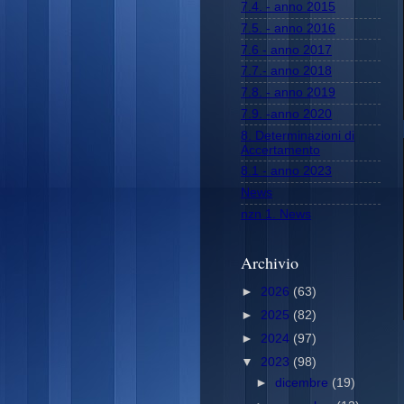
7.4. - anno 2015
7.5. - anno 2016
7.6 - anno 2017
7.7.- anno 2018
7.8. - anno 2019
7.9. -anno 2020
8. Determinazioni di
Accertamento
8.1 - anno 2023
News
nzn 1. News
Archivio
►
2026
(63)
►
2025
(82)
►
2024
(97)
▼
2023
(98)
►
dicembre
(19)