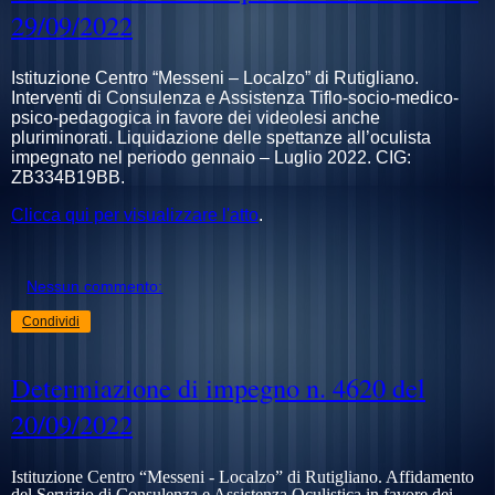
29/09/2022
Istituzione Centro “Messeni – Localzo” di Rutigliano.
Interventi di Consulenza e Assistenza Tiflo-socio-medico-
psico-pedagogica in favore dei videolesi anche
pluriminorati. Liquidazione delle spettanze all’oculista
impegnato nel periodo gennaio – Luglio 2022. CIG:
ZB334B19BB.
Clicca qui per visualizzare l'atto
.
Nessun commento:
Condividi
Determiazione di impegno n. 4620 del
20/09/2022
Istituzione Centro “Messeni - Localzo” di Rutigliano. Affidamento
del Servizio di Consulenza e Assistenza Oculistica in favore dei