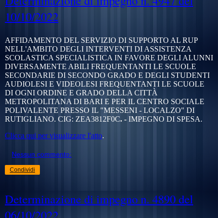
Determinazione di impegno n. 4947 del
10/10/2022
AFFIDAMENTO DEL SERVIZIO DI SUPPORTO AL RUP
NELL'AMBITO DEGLI INTERVENTI DI ASSISTENZA
SCOLASTICA SPECIALISTICA IN FAVORE DEGLI ALUNNI
DIVERSAMENTE ABILI FREQUENTANTI LE SCUOLE
SECONDARIE DI SECONDO GRADO E DEGLI STUDENTI
AUDIOLESI E VIDEOLESI FREQUENTANTI LE SCUOLE
DI OGNI ORDINE E GRADO DELLA CITTÀ
METROPOLITANA DI BARI E PER IL CENTRO SOCIALE
POLIVALENTE PRESSO IL "MESSENI - LOCALZO" DI
RUTIGLIANO. CIG:
ZEA3812F0C
. -
IMPEGNO DI SPESA.
Clicca qui per visualizzare l'atto
.
Nessun commento:
Condividi
Determinazione di impegno n. 4890 del
06/10/2022