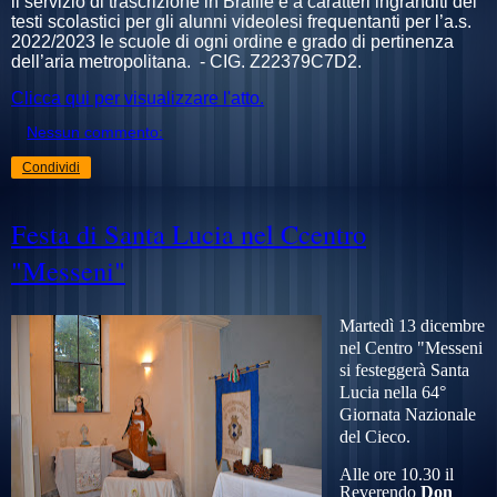
il servizio di trascrizione in Braille e a caratteri ingranditi dei
testi scolastici per gli alunni videolesi frequentanti per l’a.s.
2022/2023 le scuole di ogni ordine e grado di pertinenza
dell’aria metropolitana. - CIG. Z22379C7D2.
Clicca qui per visualizzare l'atto.
Nessun commento:
Condividi
Festa di Santa Lucia nel Ccentro
"Messeni"
Martedì 13 dicembre
nel Centro "Messeni
si festeggerà Santa
Lucia nella 64°
Giornata Nazionale
del Cieco.
Alle
or
e 10.30 il
Reverendo
Don