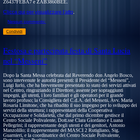
Z6437FEBA7 e
ZAB3860BEE
.
Clicca qui per visualizzare l'atto
.
Nessun commento:
Condividi
Festosa e partecipata festa di Santa Lucia
nel “Messeni”
Dopo la Santa Messa celebrata dal Reverendo don Angelo Bosco,
sono intervenute le autorità presenti: il Presidente del “Messeni”,
Luigi Iurlo, che ha brevemente presentato lo stato dei servizi attivati
nel Centro, ringraziando il Direttore, assente per sopraggiunti
impegni, gli utenti, i loro familiari e gli operatori per il grande
lavoro profuso; la Consigliera del C.d.A. del Messeni, Avv. Maria
R
osaria Limitone, che ha ribadito il suo impegno per lo sviluppo dei
servizi della struttura; i rappresentanti della Cooperativa
Occupazione e Solidarietà, che dal primo dicembre gestisce il
Centro Sociale Polivalente, Dott.sse Clara Giordano e Luana
Pellegrini; il rappresentante degli utenti e dei genitori, Antonio
Manzolillo; il rappresentante del MASCI 2 Rutigliano, Sig.
Guarnieri, e la coordinatrice del Centro Sociale Polivalente,