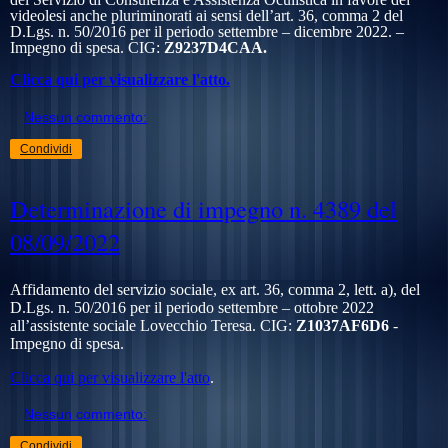
videolesi anche pluriminorati ai sensi dell’art. 36, comma 2 del
D.Lgs. n. 50/2016 per il periodo settembre – dicembre 2022. –
Impegno di spesa. CIG:
Z9237D4CAA.
Clicca qui per visualizzare l'atto.
Nessun commento:
Condividi
Determinazione di impegno n. 4389 del
08/09/2022
Affidamento del servizio sociale, ex art. 36, comma 2, lett. a), del
D.Lgs. n. 50/2016 per il periodo settembre – ottobre 2022
all’assistente sociale Lovecchio Teresa. CIG:
Z1037AF6D6
-
Impegno di spesa.
Clicca qui per visualizzare l'atto
.
Nessun commento:
Condividi