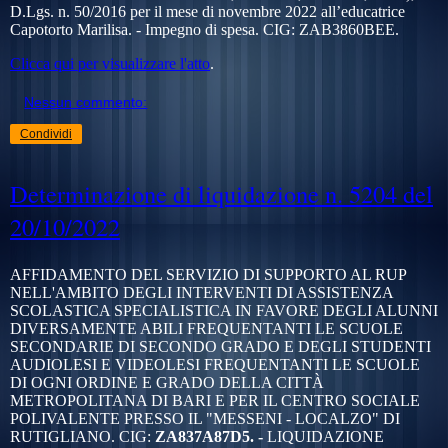
D.Lgs. n. 50/2016 per il mese di novembre 2022 all’educatrice
Capotorto Marilisa. - Impegno di spesa. CIG:
ZAB3860BEE.
Clicca qui per visualizzare l'atto
.
Nessun commento:
Condividi
Determinazione di liquidazione n. 5204 del
20/10/2022
AFFIDAMENTO DEL SERVIZIO DI SUPPORTO AL RUP
NELL'AMBITO DEGLI INTERVENTI DI ASSISTENZA
SCOLASTICA SPECIALISTICA IN FAVORE DEGLI ALUNNI
DIVERSAMENTE ABILI FREQUENTANTI LE SCUOLE
SECONDARIE DI SECONDO GRADO E DEGLI STUDENTI
AUDIOLESI E VIDEOLESI FREQUENTANTI LE SCUOLE
DI OGNI ORDINE E GRADO DELLA CITTÀ
METROPOLITANA DI BARI E PER IL CENTRO SOCIALE
POLIVALENTE PRESSO IL "MESSENI - LOCALZO" DI
RUTIGLIANO. CIG:
ZA837A87D5. -
LIQUIDAZIONE