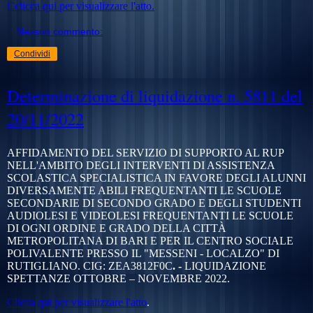
Cclicca qui per visualizzare l'atto.
Nessun commento:
Condividi
Determinazione di liquidazione n. 5811 del
20/11/2022
AFFIDAMENTO DEL SERVIZIO DI SUPPORTO AL RUP
NELL'AMBITO DEGLI INTERVENTI DI ASSISTENZA
SCOLASTICA SPECIALISTICA IN FAVORE DEGLI ALUNNI
DIVERSAMENTE ABILI FREQUENTANTI LE SCUOLE
SECONDARIE DI SECONDO GRADO E DEGLI STUDENTI
AUDIOLESI E VIDEOLESI FREQUENTANTI LE SCUOLE
DI OGNI ORDINE E GRADO DELLA CITTÀ
METROPOLITANA DI BARI E PER IL CENTRO SOCIALE
POLIVALENTE PRESSO IL "MESSENI - LOCALZO" DI
RUTIGLIANO. CIG:
ZEA3812F0C
. -
LIQUIDAZIONE
SPETTANZE OTTOBRE – NOVEMBRE 2022.
Clicca qui per visualizzare l'atto
.