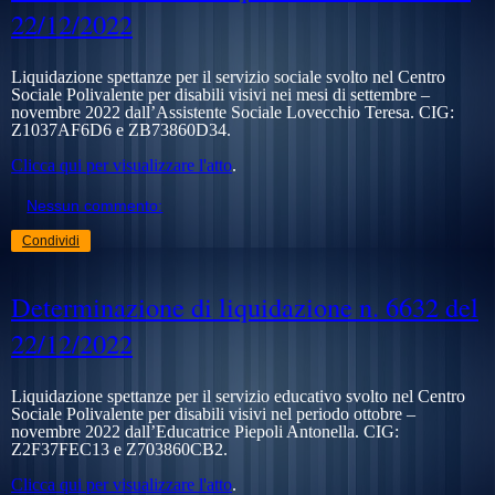
22/12/2022
Liquidazione spettanze per il servizio sociale svolto nel Centro
Sociale Polivalente per disabili visivi nei mesi di settembre –
novembre 2022 dall’Assistente Sociale Lovecchio Teresa. CIG:
Z1037AF6D6
e
ZB73860D34
.
Clicca qui per visualizzare l'atto
.
Nessun commento:
Condividi
Determinazione di liquidazione n. 6632 del
22/12/2022
Liquidazione spettanze per il servizio educativo svolto nel Centro
Sociale Polivalente per disabili visivi nel periodo ottobre –
novembre 2022 dall’Educatrice Piepoli Antonella. CIG:
Z2F37FEC13
e
Z703860CB2
.
Clicca qui per visualizzare l'atto
.