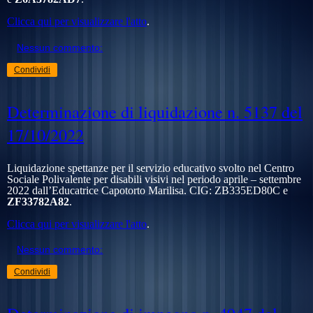
Clicca qui per visualizzare l'atto
.
Nessun commento:
Condividi
Determinazione di liquidazione n. 5137 del
17/10/2022
Liquidazione spettanze per il servizio educativo svolto nel Centro
Sociale Polivalente per disabili visivi nel periodo aprile – settembre
2022 dall’Educatrice Capotorto Marilisa. CIG:
ZB335ED80C e
ZF33782A82
.
Clicca qui per visualizzare l'atto
.
Nessun commento:
Condividi