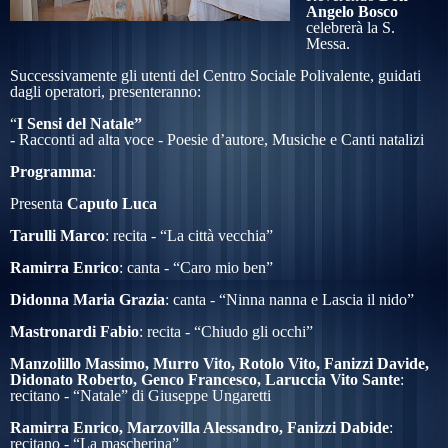
Angelo Bosco
celebrerà la S.
Messa.
Successivamente gli utenti del Centro Sociale Polivalente, guidati
dagli operatori, presenteranno:
“
I Sensi del Natale”
-
Racconti ad alta voce - Poesie d’autore, Musiche e Canti natalizi
Programma
:
Presenta
Caputo
Luca
Tarulli
Marco
: recita - “La città vecchia”
Ramirra
Enrico
: canta - “Caro mio ben”
Didonna
Maria Grazia
: canta - “Ninna nanna e Lascia il nido”
Mastronardi
Fabio
: recita - “Chiudo gli occhi”
Manzolillo
Massimo
, Murro
Vito
, Rotolo
Vito
, Fanizzi
Davide
,
Didonato
Roberto
, Genco Francesco, Laruccia Vito Sante
:
recitano - “Natale” di Giuseppe Ungaretti
Ramirra
Enrico
, Marzovilla
Alessandro
, Fanizzi
Dabide
:
recitano - “La mascherina”