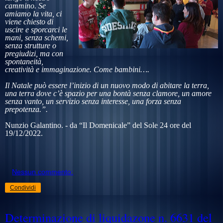
cammino. Se
amiamo la vita, ci
viene chiesto di
uscire e sporcarci le
mani, senza schemi,
senza strutture o
pregiudizi, ma con
spontaneità,
creatività e immaginazione. Come bambini….
Il Natale può essere l’inizio di un nuovo modo di abitare la terra,
una terra dove c’è spazio per una bontà senza clamore, un amore
senza vanto, un servizio senza interesse, una forza senza
prepotenza.”.
Nunzio Galantino. - da “Il Domenicale” del Sole 24 ore del
19/12/2022.
Nessun commento:
Condividi
Determinazione di liquidazone n. 6631 del