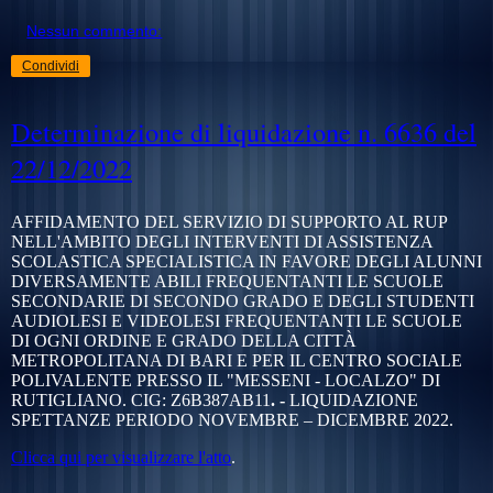
Nessun commento:
Condividi
Determinazione di liquidazione n. 6636 del
22/12/2022
AFFIDAMENTO DEL SERVIZIO DI SUPPORTO AL RUP
NELL'AMBITO DEGLI INTERVENTI DI ASSISTENZA
SCOLASTICA SPECIALISTICA IN FAVORE DEGLI ALUNNI
DIVERSAMENTE ABILI FREQUENTANTI LE SCUOLE
SECONDARIE DI SECONDO GRADO E DEGLI STUDENTI
AUDIOLESI E VIDEOLESI FREQUENTANTI LE SCUOLE
DI OGNI ORDINE E GRADO DELLA CITTÀ
METROPOLITANA DI BARI E PER IL CENTRO SOCIALE
POLIVALENTE PRESSO IL "MESSENI - LOCALZO" DI
RUTIGLIANO. CIG:
Z6B387AB11
. -
LIQUIDAZIONE
SPETTANZE PERIODO NOVEMBRE – DICEMBRE 2022.
Clicca qui per visualizzare l'atto
.