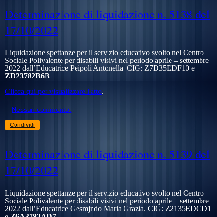
Determinazione di liquidazione n. 5138 del
17/10/2022
Liquidazione spettanze per il servizio educativo svolto nel Centro
Sociale Polivalente per disabili visivi nel periodo aprile – settembre
2022 dall’Educatrice Peipoli Antonella. CIG:
Z7D35EDF10
e
ZD23782B6B
.
Clicca qui per visualizzare l'atto
.
Nessun commento:
Condividi
Determinazione di liquidazione n. 5139 del
17/10/2022
Liquidazione spettanze per il servizio educativo svolto nel Centro
Sociale Polivalente per disabili visivi nel periodo aprile – settembre
2022 dall’Educatrice Gesmjndo Maria Grazia. CIG:
Z2135EDCD1
e
Z6A3782AD7
.