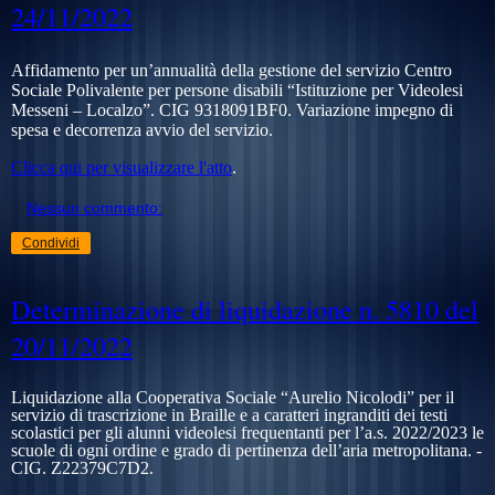
24/11/2022
Affidamento per un’annualità della gestione del servizio Centro
Sociale Polivalente per persone disabili “Istituzione per Videolesi
Messeni – Localzo”. CIG 9318091BF0
. Variazione impegno di
spesa e decorrenza avvio del servizio
.
Clicca qui per visualizzare l'atto
.
Nessun commento:
Condividi
Determinazione di liquidazione n. 5810 del
20/11/2022
Liquidazione alla Cooperativa Sociale “Aurelio Nicolodi” per il
servizio di trascrizione in Braille e a caratteri ingranditi dei testi
scolastici per gli alunni videolesi frequentanti per l’a.s. 2022/2023 le
scuole di ogni ordine e grado di pertinenza dell’aria metropolitana. -
CIG.
Z22379C7D2
.