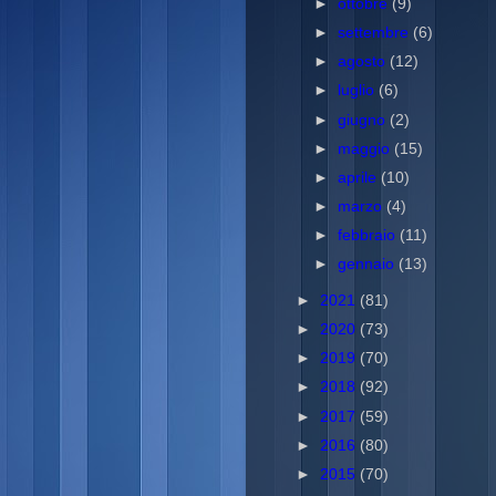
►
ottobre
(9)
►
settembre
(6)
►
agosto
(12)
►
luglio
(6)
►
giugno
(2)
►
maggio
(15)
►
aprile
(10)
►
marzo
(4)
►
febbraio
(11)
►
gennaio
(13)
►
2021
(81)
►
2020
(73)
►
2019
(70)
►
2018
(92)
►
2017
(59)
►
2016
(80)
►
2015
(70)