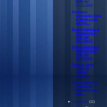
6484 del
15.12.2022
Festosa e
partecipata festa
di Santa Lucia
nel “Me...
Determinazione di
liquidazione n.
6397 del
13/12/2022
Determinazione di
liquidazione n.
6392 del
13/12/2022
Festa di Santa
Lucia nel
Ccentro
"Messeni"
Sospensione per
festività del
Servizio Centro
Soci...
►
novembre
(11)