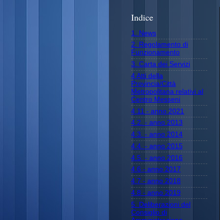
Indice
1. News
2. Regolamento di
Funzionamento
3. Carta dei Servizi
4 Atti della
Provincia/Città
Metropolitana relativi al
Centro Messeni
4.11 - anno 2021
4.2. - anno 2013
4.3. - anno 2014
4.4. - anno 2015
4.5. - anno 2016
4.6 - anno 2017
4.7 - anno 2018
4.8 - anno 2019
5. Deliberazioni del
Consiglio di