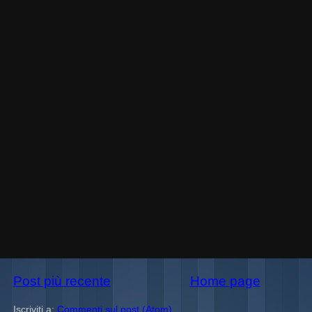
Post più recente
Home page
Iscriviti a:
Commenti sul post (Atom)