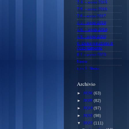
7.4. - anno 2015
7.5. - anno 2016
7.6 - anno 2017
7.7.- anno 2018
7.8. - anno 2019
7.9. -anno 2020
8. Determinazioni di
Accertamento
8.1 - anno 2023
News
nzn 1. News
Archivio
►
2026
(63)
►
2025
(82)
►
2024
(97)
►
2023
(98)
▼
2022
(111)