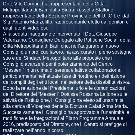
Dott. Vito Cornacchia, rappresentanti della Città
Metropolitana di Bari, dalla Sig.ra Rossella Stallone,
rappresentante della Sezione Provinciale dell’U.I.C.I. e dal
Sig. Antonio Manzolillo, rappresentante eletto dai genitori e
dagli utenti videolesi.
Alla seduta inaugurale è intervenuto il Dott. Giuseppe
Valenzano, Consigliere Delegato alle Politiche Sociali della
Città Metropolitana di Bari, che, nell’augurare al nuovo
Consiglio un proficuo lavoro, ha assicurato il pieno sostegno
suo e del Sindaco Metropolitano alle proposte che il
Consiglio avanzerà per il potenziamento del Centro
“Messeni” in un clima di serena e fattiva collaborazione,
particolarmente nell’attuale fase di riordino e ridefinizione
dei compiti degli enti locali nel settore della disabilità visiva.
Dopo la relazione del Presidente Iurlo e le comunicazioni
del Direttore del “Messeni” Dott.ssa Rosanna Lallone sulle
attività dell’Istituzione, il Consiglio ha eletto all’unanimità
alla carica di Vicepresidente la Dott.ssa Caiati Anna Maria.
Successivamente il Consiglio ha approvato all’unanimità le
modifiche e le integrazioni al Piano Programma Annuale
2016, predisposto dal Direttore, che il Centro si prefigge di
realizzare nell’anno in corso.