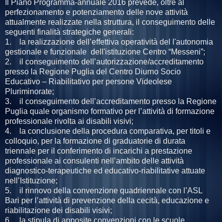
Il Piano Programma-annuale 2016 prevede, oltre al
perfezionamento e potenziamento delle nove attività
attualmente realizzate nella struttura, il conseguimento delle
seguenti finalità strategiche generali:
1. la realizzazione dell’effettiva operatività del l'autonomia
gestionale e funzionale dell'istituzione Centro “Messeni”;
2. il conseguimento dell’autorizzazione/accreditamento
presso la Regione Puglia del Centro Diurno Socio
Educativo – Riabilitativo per persone Videolese
Pluriminorate;
3. il conseguimento dell’accreditamento presso la Regione
Puglia quale organismo formativo per l’attività di formazione
professionale rivolta ai disabili visivi;
4. la conclusione della procedura comparativa, per titoli e
colloquio, per la formazione di graduatorie di durata
triennale per il conferimento di incarichi a prestazione
professionale ai consulenti nell’ambito delle attività
diagnostico-terapeutiche ed educativo-riabilitative attuate
nell’Istituzione;
5. il rinnovo della convenzione quadriennale con l’ASL
Bari per l’attività di prevenzione della cecità, educazione e
riabilitazione dei disabili visivi;
6. la stipula di apposite convenzioni con le scuole