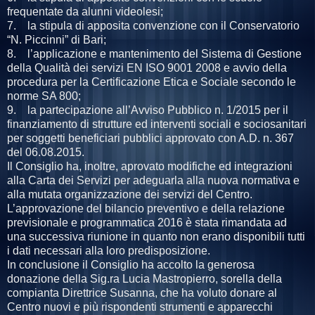
frequentate da alunni videolesi;
7. la stipula di apposita convenzione con il Conservatorio
“N. Piccinni” di Bari;
8. l’applicazione e mantenimento del Sistema di Gestione
della Qualità dei servizi EN ISO 9001 2008 e avvio della
procedura per la Certificazione Etica e Sociale secondo le
norme SA 800;
9. la partecipazione all’Avviso Pubblico n. 1/2015 per il
finanziamento di strutture ed interventi sociali e sociosanitari
per soggetti beneficiari pubblici approvato con A.D. n. 367
del 06.08.2015.
Il Consiglio ha, inoltre, aprovato modifiche ed integrazioni
alla Carta dei Servizi per adeguarla alla nuova normativa e
alla mutata organizzazione dei servizi del Centro.
L’approvazione del bilancio preventivo e della relazione
previsionale e programmatica 2016 è stata rimandata ad
una successiva riunione in quanto non erano disponibili tutti
i dati necessari alla loro predisposizione.
In conclusione il Consiglio ha accolto la generosa
donazione della Sig.ra Lucia Mastropierro, sorella della
compianta Direttrice Susanna, che ha voluto donare al
Centro nuovi e più rispondenti strumenti e apparecchi