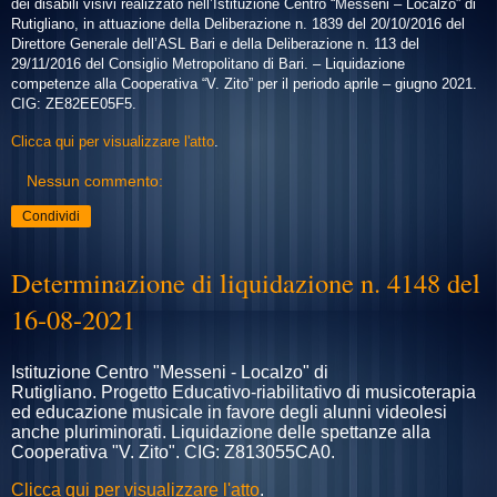
dei disabili visivi realizzato nell’Istituzione Centro “Messeni – Localzo” di
Rutigliano, in attuazione della Deliberazione n. 1839 del 20/10/2016 del
Direttore Generale dell’ASL Bari e della Deliberazione n. 113 del
29/11/2016 del Consiglio Metropolitano di Bari.
– Liquidazione
competenze alla Cooperativa “V. Zito” per il periodo aprile – giugno 2021.
CIG:
ZE82EE05F5.
Clicca qui per visualizzare l'atto
.
Nessun commento:
Condividi
Determinazione di liquidazione n. 4148 del
16-08-2021
Istituzione Centro "Messeni - Localzo" di
Rutigliano
.
Progetto Educativo-riabilitativo di musicoterapia
ed educazione musicale in favore degli alunni videolesi
anche pluriminorati
.
Liquidazione delle spettanze alla
Cooperativa "V. Zito".
CIG: Z813055CA0.
Clicca qui per visualizzare l'atto
.