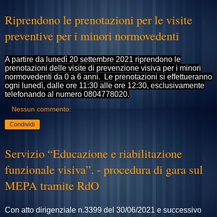
Riprendono le prenotazioni per le visite
preventive per i minori normovedenti
A partire da lunedì 20 settembre 2021 riprendono le
prenotazioni delle visite di prevenzione visiva per i minori
nor
movedenti da 0 a 6 anni. Le prenotazioni si effettueranno
ogni lunedì, dalle ore 11:30 alle ore 12:30, esclusivamente
telefonando al numero 0804778020.
Nessun commento:
Condividi
Servizio “Educazione e riabilitazione
funzionale visiva”. - procedura di gara sul
MEPA tramite RdO
Con atto dirigenziale n.3399 del 30/06/2021 e successivo