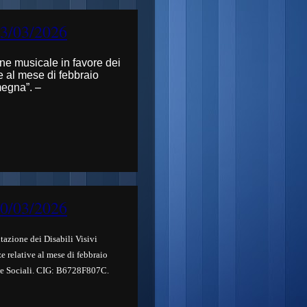
23/03/2026
one musicale in favore dei
ve al mese di
febbraio
megna”
. –
20/03/2026
tazione dei Disabili Visivi
 relative al mese di
febbraio
ive Sociali. CIG: B6728F807C.