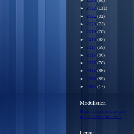
►
2023
(98)
►
2022
(111)
►
2021
(81)
►
2020
(73)
►
2019
(70)
►
2018
(92)
►
2017
(59)
►
2016
(80)
►
2015
(70)
►
2014
(85)
►
2013
(89)
►
2012
(17)
Modulistica
Modulistica da scaricare
per l'accesso ai servizi
Cerca: