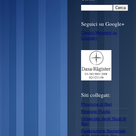
Seguici su Google+
Centro Messeni su
Google+
Siti collegati:
Provincia di Bari
Regione Puglia
Università degli Studi di
Bari
Federazione Nazionale
delle Istituzioni Pro