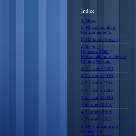
Indice
1. News
2. Regolamento di
Funzionamento
3. Carta dei Servizi
4 Atti della
Provincia/Città
Metropolitana relativi al
Centro Messeni
4.11 - anno 2021
4.2. - anno 2013
4.3. - anno 2014
4.4. - anno 2015
4.5. - anno 2016
4.6 - anno 2017
4.7 - anno 2018
4.8 - anno 2019
5. Deliberazioni del
Consiglio di