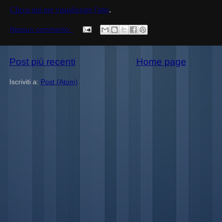
Clicca qui per visualizzare l'atto
.
Nessun commento:
Post più recenti
Home page
Iscriviti a:
Post (Atom)