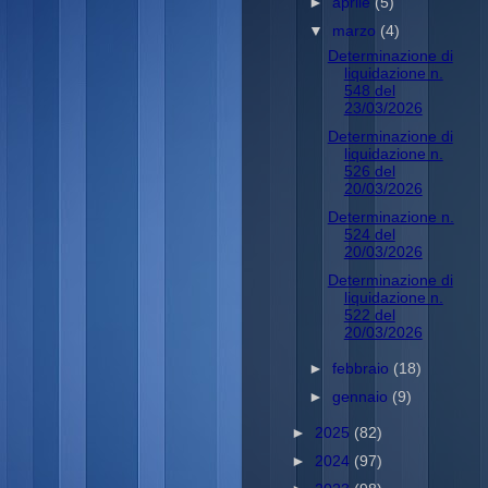
►
aprile
(5)
▼
marzo
(4)
Determinazione di
liquidazione n.
548 del
23/03/2026
Determinazione di
liquidazione n.
526 del
20/03/2026
Determinazione n.
524 del
20/03/2026
Determinazione di
liquidazione n.
522 del
20/03/2026
►
febbraio
(18)
►
gennaio
(9)
►
2025
(82)
►
2024
(97)