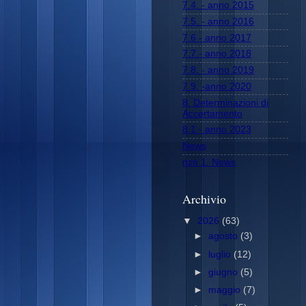
7.4. - anno 2015
7.5. - anno 2016
7.6 - anno 2017
7.7.- anno 2018
7.8. - anno 2019
7.9. -anno 2020
8. Determinazioni di
Accertamento
8.1 - anno 2023
News
nzn 1. News
Archivio
▼
2026
(63)
►
agosto
(3)
►
luglio
(12)
►
giugno
(5)
►
maggio
(7)