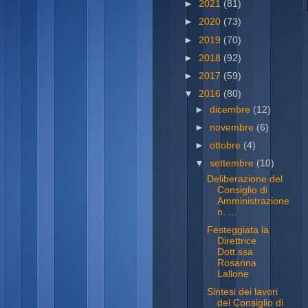
►
2021
(81)
►
2020
(73)
►
2019
(70)
►
2018
(92)
►
2017
(59)
▼
2016
(80)
►
dicembre
(12)
►
novembre
(6)
►
ottobre
(4)
▼
settembre
(10)
Deliberazione del
Consiglio di
Amministrazione
n. ...
Festeggiata la
Direttrice
Dott.ssa
Rosanna
Lallone
Sintesi dei lavori
del Consiglio di