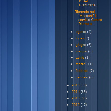
11 del
16.09.2016
Riprende nel
“Messeni” il
servizio Centro
Diurno e...
►
agosto
(4)
►
luglio
(7)
►
giugno
(6)
►
maggio
(6)
►
aprile
(1)
►
marzo
(11)
►
febbraio
(7)
►
gennaio
(6)
►
2015
(70)
►
2014
(85)
►
2013
(89)
►
2012
(17)