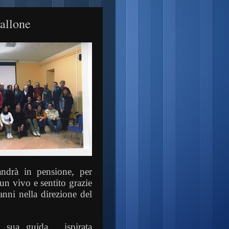
Lallone
andrà in pensione, per
un vivo e sentito grazie
anni nella direzione del
a sua guida,
ispirata