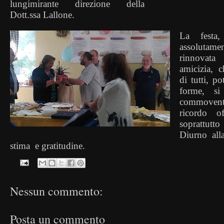
lungimirante direzione della
Dott.ssa Lallone.
La festa
assolutam
rinnovat
amicizia, 
di tutti, p
forme, s
commoven
ricordo o
soprattutto
Diurno all
stima
e gratitudine.
Nessun commento:
Posta un commento