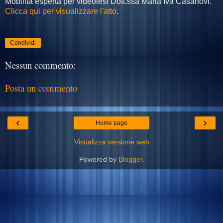
Mobilità esperta per videolesi Dott.ssa Maria Iva Casanovi.
Clicca qui per visualizzare l'atto
.
Condividi
Nessun commento:
Posta un commento
‹
›
Home page
Visualizza versione web
Powered by
Blogger
.