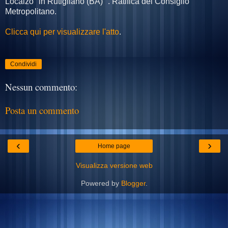
Localzo" in Rutigliano (BA)" . Ratifica del Consiglio
Metropolitano.
Clicca qui per visualizzare l'atto
.
Condividi
Nessun commento:
Posta un commento
‹
›
Home page
Visualizza versione web
Powered by
Blogger
.