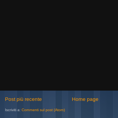
Post più recente
Home page
Iscriviti a:
Commenti sul post (Atom)