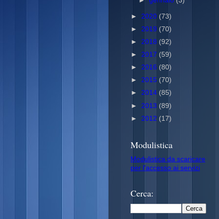
►
gennaio
(3)
►
2020
(73)
►
2019
(70)
►
2018
(92)
►
2017
(59)
►
2016
(80)
►
2015
(70)
►
2014
(85)
►
2013
(89)
►
2012
(17)
Modulistica
Modulistica da scaricare
per l'accesso ai servizi
Cerca: