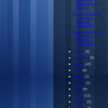
impegno e
liquidazione n.
6012 d...
Determinazione di
impegno n.
5925 del
15/11/2021
Determinazione di
impegno n.
5832 del
12/11/2021
►
ottobre
(9)
►
settembre
(8)
►
agosto
(10)
►
luglio
(4)
►
giugno
(2)
►
maggio
(2)
►
aprile
(9)
►
marzo
(12)
►
febbraio
(2)