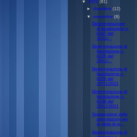
▼
2021
(81)
►
dicembre
(12)
▼
novembre
(8)
Detereminazione
di liquidazione n.
6257 del
30/11/...
Determinazione di
liquidazione n.
6225 del
29/11/...
Determinazione di
liquidazione n.
6226 del
29*11/2021
Determinazione di
liquidazione n.
6238 del
29/12/2021
Sospensione delle
prenotazioni per
le visite di pr...
Determinazione di