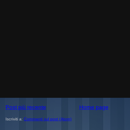
Post più recente
Home page
Iscriviti a:
Commenti sul post (Atom)