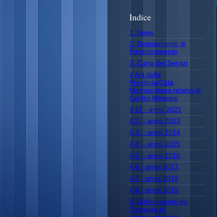
Indice
1. News
2. Regolamento di
Funzionamento
3. Carta dei Servizi
4 Atti della
Provincia/Città
Metropolitana relativi al
Centro Messeni
4.11 - anno 2021
4.2. - anno 2013
4.3. - anno 2014
4.4. - anno 2015
4.5. - anno 2016
4.6 - anno 2017
4.7 - anno 2018
4.8 - anno 2019
5. Deliberazioni del
Consiglio di