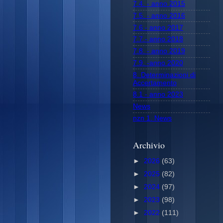
7.4. - anno 2015
7.5. - anno 2016
7.6 - anno 2017
7.7.- anno 2018
7.8. - anno 2019
7.9. -anno 2020
8. Determinazioni di
Accertamento
8.1 - anno 2023
News
nzn 1. News
Archivio
►
2026
(63)
►
2025
(82)
►
2024
(97)
►
2023
(98)
►
2022
(111)