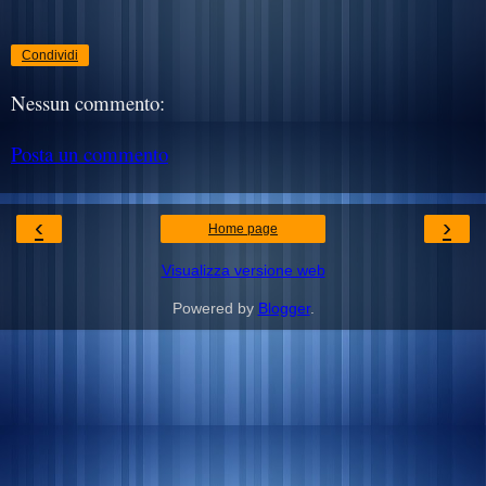
Condividi
Nessun commento:
Posta un commento
‹
›
Home page
Visualizza versione web
Powered by
Blogger
.