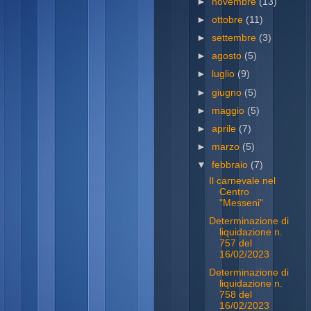
►
novembre
(13)
►
ottobre
(11)
►
settembre
(3)
►
agosto
(5)
►
luglio
(9)
►
giugno
(5)
►
maggio
(5)
►
aprile
(7)
►
marzo
(5)
▼
febbraio
(7)
Il carnevale nel
Centro
"Messeni"
Determinazione di
liquidazione n.
757 del
16/02/2023
Determinazione di
liquidazione n.
758 del
16/02/2023