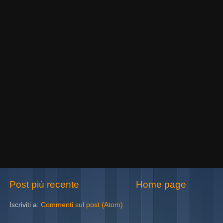
Post più recente
Home page
Iscriviti a:
Commenti sul post (Atom)