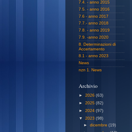
7.4. - anno 2015
7.5. - anno 2016
7.6 - anno 2017
7.7.- anno 2018
7.8. - anno 2019
7.9. -anno 2020
8. Determinazioni di
Accertamento
8.1 - anno 2023
News
nzn 1. News
Archivio
►
2026
(63)
►
2025
(82)
►
2024
(97)
▼
2023
(98)
►
dicembre
(19)