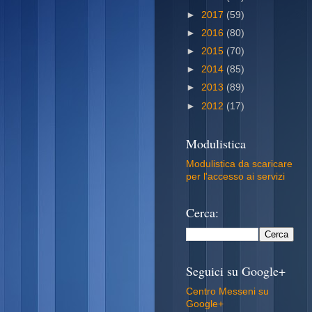
►
2017
(59)
►
2016
(80)
►
2015
(70)
►
2014
(85)
►
2013
(89)
►
2012
(17)
Modulistica
Modulistica da scaricare
per l'accesso ai servizi
Cerca:
Seguici su Google+
Centro Messeni su
Google+