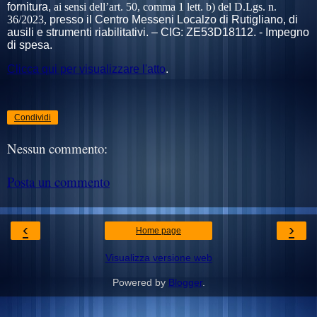
fornitura,
ai sensi dell’art. 50, comma 1 lett. b) del D.Lgs. n.
36/2023,
presso il Centro Messeni Localzo di Rutigliano, di
ausili e strumenti riabilitativi. – CIG:
ZE53D18112.
- Impegno
di spesa.
Clicca qui per visualizzare l'atto
.
Condividi
Nessun commento:
Posta un commento
‹
›
Home page
Visualizza versione web
Powered by
Blogger
.