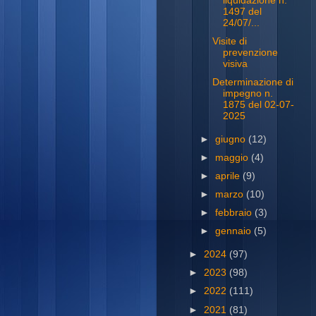
liquidazione n.
1497 del
24/07/...
Visite di
prevenzione
visiva
Determinazione di
impegno n.
1875 del 02-07-
2025
►
giugno
(12)
►
maggio
(4)
►
aprile
(9)
►
marzo
(10)
►
febbraio
(3)
►
gennaio
(5)
►
2024
(97)
►
2023
(98)
►
2022
(111)
►
2021
(81)