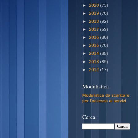
►
2020
(73)
►
2019
(70)
►
2018
(92)
►
2017
(59)
►
2016
(80)
►
2015
(70)
►
2014
(85)
►
2013
(89)
►
2012
(17)
Modulistica
Modulistica da scaricare
per l'accesso ai servizi
Cerca: