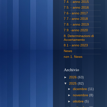
7.4. - anno 2015
7.5. - anno 2016
7.6 - anno 2017
7.7.- anno 2018
7.8. - anno 2019
7.9. -anno 2020
8. Determinazioni di
Accertamento
8.1 - anno 2023
News
nzn 1. News
Archivio
►
2026
(63)
▼
2025
(82)
►
dicembre
(11)
►
novembre
(8)
►
ottobre
(5)