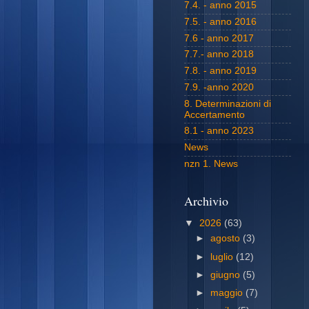
7.4. - anno 2015
7.5. - anno 2016
7.6 - anno 2017
7.7.- anno 2018
7.8. - anno 2019
7.9. -anno 2020
8. Determinazioni di
Accertamento
8.1 - anno 2023
News
nzn 1. News
Archivio
▼
2026
(63)
►
agosto
(3)
►
luglio
(12)
►
giugno
(5)
►
maggio
(7)