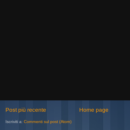
Post più recente
Home page
Iscriviti a:
Commenti sul post (Atom)