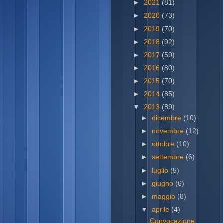
►
2021
(81)
►
2020
(73)
►
2019
(70)
►
2018
(92)
►
2017
(59)
►
2016
(80)
►
2015
(70)
►
2014
(85)
▼
2013
(89)
►
dicembre
(10)
►
novembre
(12)
►
ottobre
(10)
►
settembre
(6)
►
luglio
(5)
►
giugno
(6)
►
maggio
(8)
▼
aprile
(4)
Convocazione