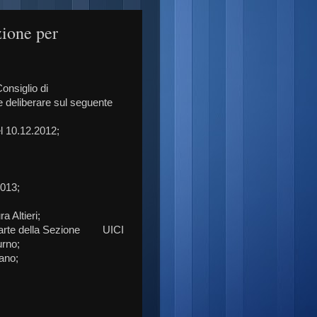
ione per
onsiglio di
e deliberare sul seguente
l 10.12.2012;
2013;
 Altieri;
a parte della Sezione UICI
urno;
iano;