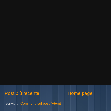
Post più recente
Home page
Iscriviti a:
Commenti sul post (Atom)