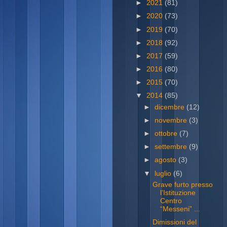
►
2021
(81)
►
2020
(73)
►
2019
(70)
►
2018
(92)
►
2017
(59)
►
2016
(80)
►
2015
(70)
▼
2014
(85)
►
dicembre
(12)
►
novembre
(3)
►
ottobre
(7)
►
settembre
(9)
►
agosto
(3)
▼
luglio
(6)
Grave furto presso
l’Istituzione
Centro
“Messeni” ...
Dimissioni del