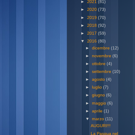
►
2021
(81)
►
2020
(73)
►
2019
(70)
►
2018
(92)
►
2017
(59)
▼
2016
(80)
►
dicembre
(12)
►
novembre
(6)
►
ottobre
(4)
►
settembre
(10)
►
agosto
(4)
►
luglio
(7)
►
giugno
(6)
►
maggio
(6)
►
aprile
(1)
▼
marzo
(11)
AUGURI!!!
La Pasqua nel