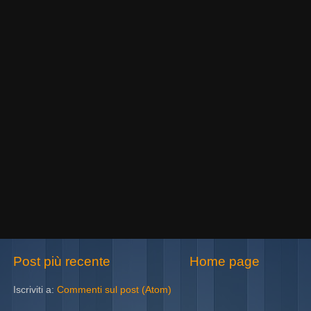
Post più recente
Home page
Iscriviti a:
Commenti sul post (Atom)