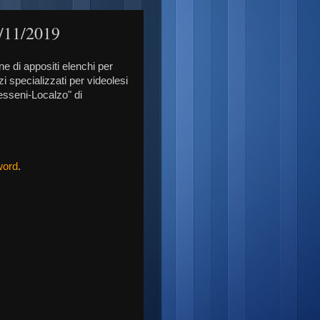
3/11/2019
e di appositi elenchi per
i specializzati per videolesi
Messeni-Localzo" di
word
.