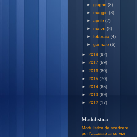
►
giugno
(8)
►
maggio
(8)
►
aprile
(7)
►
marzo
(8)
►
febbraio
(4)
►
gennaio
(6)
►
2018
(92)
►
2017
(59)
►
2016
(80)
►
2015
(70)
►
2014
(85)
►
2013
(89)
►
2012
(17)
Modulistica
Modulistica da scaricare
per l'accesso ai servizi