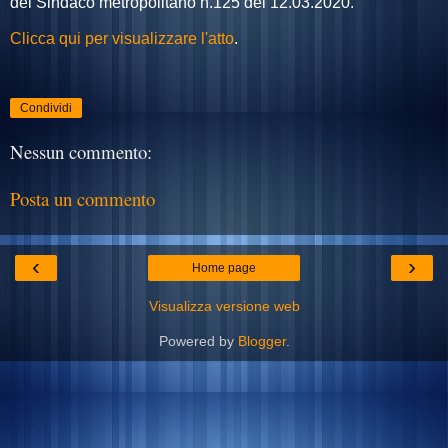
del Sindaco metropolitano n.125 del 12.03.2020.
Clicca qui per visualizzare l'atto
.
Condividi
Nessun commento:
Posta un commento
‹
›
Home page
Visualizza versione web
Powered by
Blogger
.