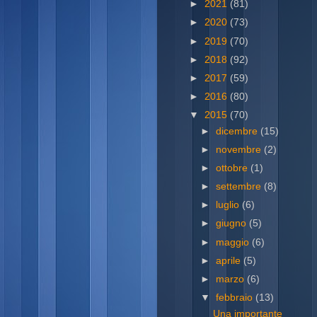
►
2021
(81)
►
2020
(73)
►
2019
(70)
►
2018
(92)
►
2017
(59)
►
2016
(80)
▼
2015
(70)
►
dicembre
(15)
►
novembre
(2)
►
ottobre
(1)
►
settembre
(8)
►
luglio
(6)
►
giugno
(5)
►
maggio
(6)
►
aprile
(5)
►
marzo
(6)
▼
febbraio
(13)
Una importante