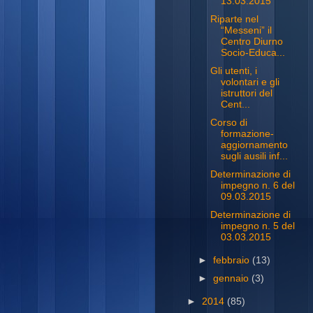
13.03.2015
Riparte nel
“Messeni” il
Centro Diurno
Socio-Educa...
Gli utenti, i
volontari e gli
istruttori del
Cent...
Corso di
formazione-
aggiornamento
sugli ausili inf...
Determinazione di
impegno n. 6 del
09.03.2015
Determinazione di
impegno n. 5 del
03.03.2015
►
febbraio
(13)
►
gennaio
(3)
►
2014
(85)