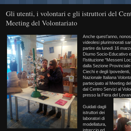
Gli utenti, i volontari e gli istruttori del Ce
Meeting del Volontariato
Anche quest’anno, nonosta
videolesi pluriminorati sar
partire da lunedì 16 marzo
Diurno Socio-Educativo e 
l’Istituzione “Messeni Loc
dalla Sezione Provinciale 
Ciechi e degli Ipovedenti,
Nazionale Italiana Volont
partecipato al Meeting del
dal Centro Servizi al Volon
presso la Fiera del Levan
Guidati dagli
istruttori dei
laboratori di
modellatura,
intreccio ed