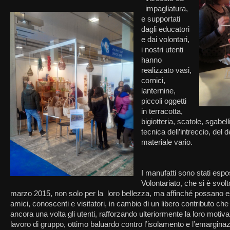
impagliatura,
e supportati
dagli educatori
e dai volontari,
i nostri utenti
hanno
realizzato vasi,
cornici,
lanternine,
piccoli oggetti
in terracotta,
bigiotteria, scatole, sgabell
tecnica dell’intreccio, de
materiale vario.
I manufatti sono stati espo
Volontariato, che si è svo
marzo 2015, non solo per la loro bellezza, ma affinché possano e
amici, conoscenti e visitatori, in cambio di un libero contributo che
ancora una volta gli utenti, rafforzando ulteriormente la loro motivaz
lavoro di gruppo, ottimo baluardo contro l’isolamento e l’emargina