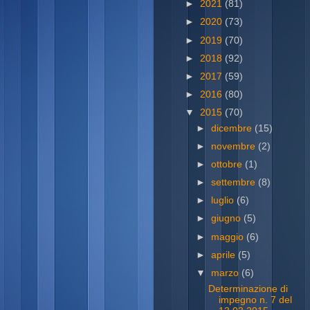
►
2021
(81)
►
2020
(73)
►
2019
(70)
►
2018
(92)
►
2017
(59)
►
2016
(80)
▼
2015
(70)
►
dicembre
(15)
►
novembre
(2)
►
ottobre
(1)
►
settembre
(8)
►
luglio
(6)
►
giugno
(5)
►
maggio
(6)
►
aprile
(5)
▼
marzo
(6)
Determinazione di
impegno n. 7 del