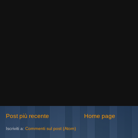
Post più recente
Home page
Iscriviti a:
Commenti sul post (Atom)