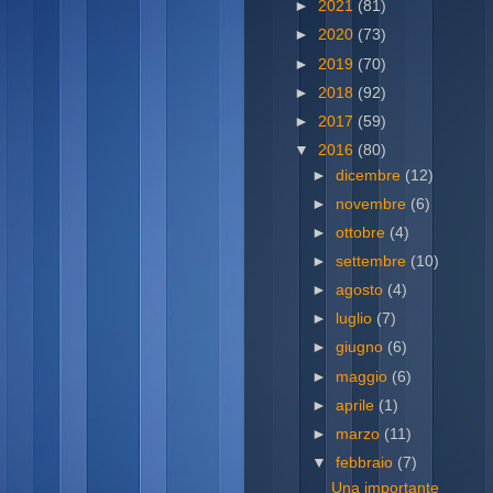
►
2021
(81)
►
2020
(73)
►
2019
(70)
►
2018
(92)
►
2017
(59)
▼
2016
(80)
►
dicembre
(12)
►
novembre
(6)
►
ottobre
(4)
►
settembre
(10)
►
agosto
(4)
►
luglio
(7)
►
giugno
(6)
►
maggio
(6)
►
aprile
(1)
►
marzo
(11)
▼
febbraio
(7)
Una importante