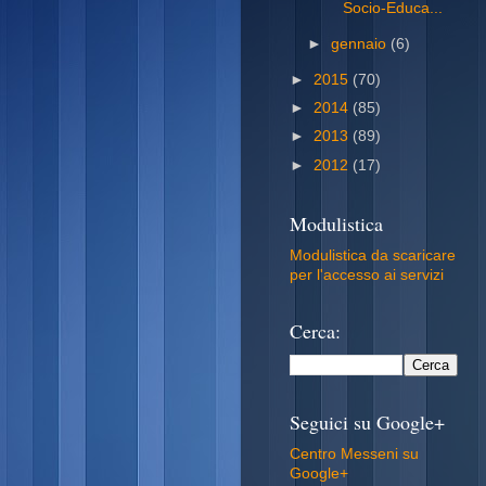
Socio-Educa...
►
gennaio
(6)
►
2015
(70)
►
2014
(85)
►
2013
(89)
►
2012
(17)
Modulistica
Modulistica da scaricare
per l'accesso ai servizi
Cerca:
Seguici su Google+
Centro Messeni su
Google+