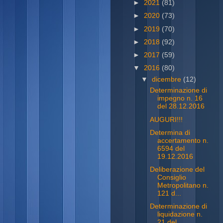
►
2021
(81)
►
2020
(73)
►
2019
(70)
►
2018
(92)
►
2017
(59)
▼
2016
(80)
▼
dicembre
(12)
Determinazione di
impegno n. 16
del 28.12.2016
AUGURI!!!
Determina di
accertamento n.
6594 del
19.12.2016
Deliberazione del
Consiglio
Metropolitano n.
121 d...
Determinazione di
liquidazione n.
21 del