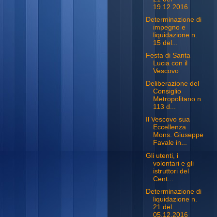
19.12.2016
Determinazione di
impegno e
liquidazione n.
15 del...
Festa di Santa
Lucia con il
Vescovo
Deliberazione del
Consiglio
Metropolitano n.
113 d...
Il Vescovo sua
Eccellenza
Mons. Giuseppe
Favale in...
Gli utenti, i
volontari e gli
istruttori del
Cent...
Determinazione di
liquidazione n.
21 del
05.12.2016