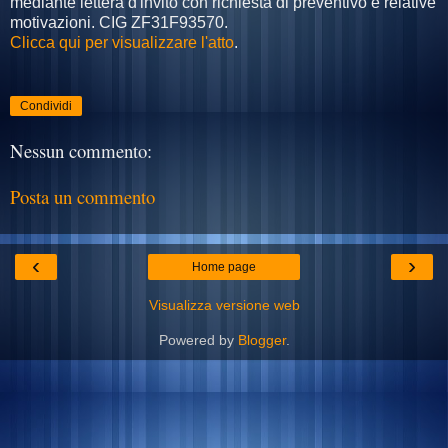
mediante lettera d'invito con richiesta di preventivo e relative
motivazioni. CIG ZF31F93570.
Clicca qui per visualizzare l'atto
.
Condividi
Nessun commento:
Posta un commento
‹
›
Home page
Visualizza versione web
Powered by
Blogger
.