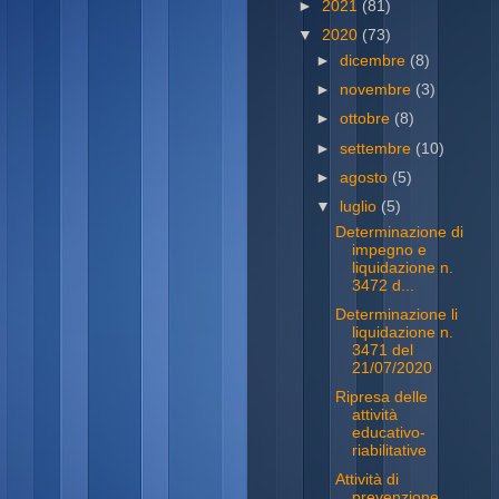
►
2021
(81)
▼
2020
(73)
►
dicembre
(8)
►
novembre
(3)
►
ottobre
(8)
►
settembre
(10)
►
agosto
(5)
▼
luglio
(5)
Determinazione di
impegno e
liquidazione n.
3472 d...
Determinazione li
liquidazione n.
3471 del
21/07/2020
Ripresa delle
attività
educativo-
riabilitative
Attività di
prevenzione