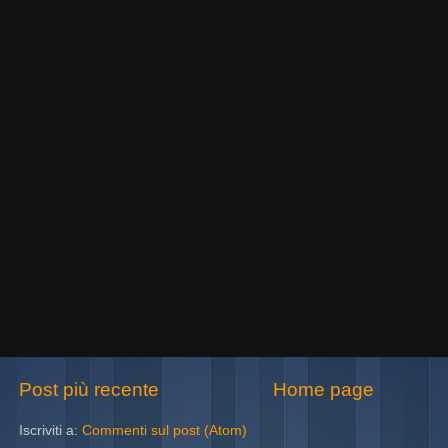
Post più recente
Home page
Iscriviti a:
Commenti sul post (Atom)