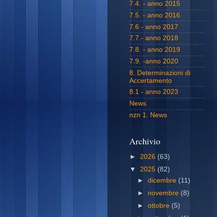
7.4. - anno 2015
7.5. - anno 2016
7.6 - anno 2017
7.7.- anno 2018
7.8. - anno 2019
7.9. -anno 2020
8. Determinazioni di
Accertamento
8.1 - anno 2023
News
nzn 1. News
Archivio
►
2026
(63)
▼
2025
(82)
►
dicembre
(11)
►
novembre
(8)
►
ottobre
(5)