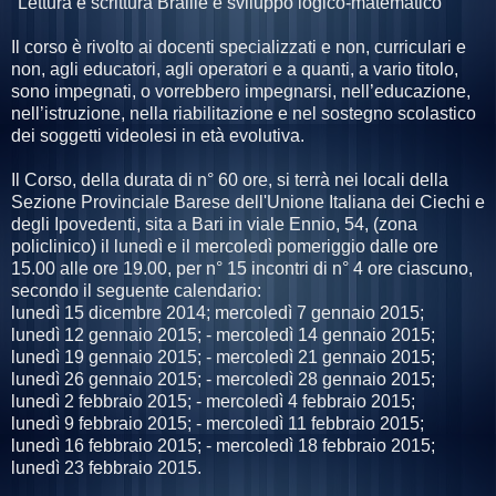
"Lettura e scrittura Braille e sviluppo logico-matematico"
Il corso è rivolto ai docenti specializzati e non, curriculari e
non, agli educatori, agli operatori e a quanti, a vario titolo,
sono impegnati, o vorrebbero impegnarsi, nell’educazione,
nell’istruzione, nella riabilitazione e nel sostegno scolastico
dei soggetti videolesi in età evolutiva.
Il Corso, della durata di n° 60 ore, si terrà nei locali della
Sezione Provinciale Barese dell'Unione Italiana dei Ciechi e
degli Ipovedenti, sita a Bari in viale Ennio, 54, (zona
policlinico) il lunedì e il mercoledì pomeriggio dalle ore
15.00 alle ore 19.00, per n° 15 incontri di n° 4 ore ciascuno,
secondo il seguente calendario:
lunedì 15 dicembre 2014; mercoledì 7 gennaio 2015;
lunedì 12 gennaio 2015; - mercoledì 14 gennaio 2015;
lunedì 19 gennaio 2015; - mercoledì 21 gennaio 2015;
lunedì 26 gennaio 2015; - mercoledì 28 gennaio 2015;
lunedì 2 febbraio 2015; - mercoledì 4 febbraio 2015;
lunedì 9 febbraio 2015; - mercoledì 11 febbraio 2015;
lunedì 16 febbraio 2015; - mercoledì 18 febbraio 2015;
lunedì 23 febbraio 2015.