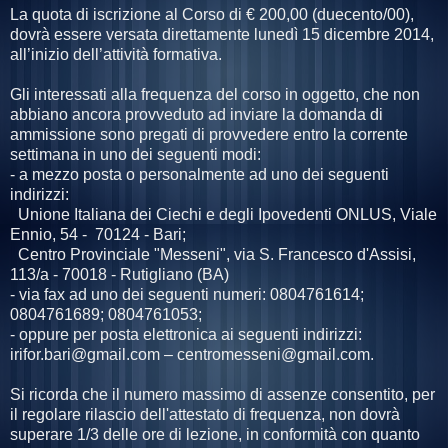
La quota di iscrizione al Corso di € 200,00 (duecento/00),
dovrà essere versata direttamente lunedì 15 dicembre 2014,
all’inizio dell’attività formativa.
Gli interessati alla frequenza del corso in oggetto, che non
abbiano ancora provveduto ad inviare la domanda di
ammissione sono pregati di provvedere entro la corrente
settimana in uno dei seguenti modi:
- a mezzo posta o personalmente ad uno dei seguenti
indirizzi:
Unione Italiana dei Ciechi e degli Ipovedenti ONLUS, Viale
Ennio, 54 - 70124 - Bari;
Centro Provinciale "Messeni", via S. Francesco d'Assisi,
113/a - 70018 - Rutigliano (BA)
- via fax ad uno dei seguenti numeri: 0804761614;
0804761689; 0804761053;
- oppure per posta elettronica ai seguenti indirizzi:
irifor.bari@gmail.com – centromesseni@gmail.com.
Si ricorda che il numero massimo di assenze consentito, per
il regolare rilascio dell'attestato di frequenza, non dovrà
superare 1/3 delle ore di lezione, in conformità con quanto