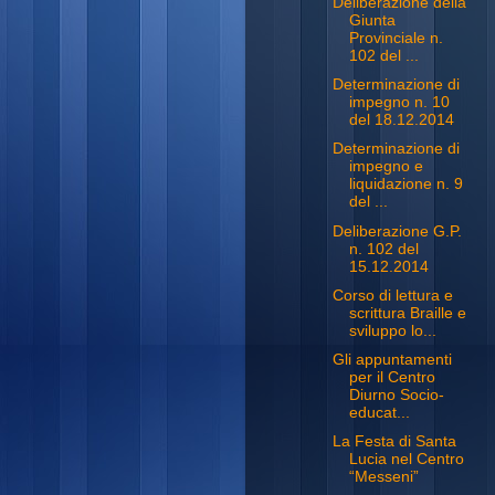
Deliberazione della
Giunta
Provinciale n.
102 del ...
Determinazione di
impegno n. 10
del 18.12.2014
Determinazione di
impegno e
liquidazione n. 9
del ...
Deliberazione G.P.
n. 102 del
15.12.2014
Corso di lettura e
scrittura Braille e
sviluppo lo...
Gli appuntamenti
per il Centro
Diurno Socio-
educat...
La Festa di Santa
Lucia nel Centro
“Messeni”