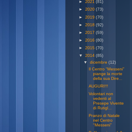
►
2021
(81)
►
2020
(73)
►
2019
(70)
►
2018
(92)
►
2017
(59)
►
2016
(80)
►
2015
(70)
▼
2014
(85)
▼
dicembre
(12)
Il Centro “Messeni”
piange la morte
della sua Dire...
AUGURI!!!
Volontari non
vedenti al
Presepe Vivente
di Rutigl...
Pranzo di Natale
nel Centro
“Messeni”