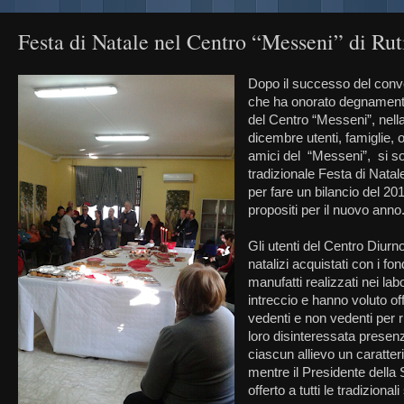
Festa di Natale nel Centro “Messeni” di Rut
Dopo il successo del conv
che ha onorato degnamente i
del Centro “Messeni”, nell
dicembre utenti, famiglie, 
amici del “Messeni”, si son
tradizionale Festa di Natal
per fare un bilancio del 201
propositi per il nuovo anno
Gli utenti del Centro Diurn
natalizi acquistati con i fon
manufatti realizzati nei lab
intreccio e hanno voluto off
vedenti e non vedenti per ri
loro disinteressata presen
ciascun allievo un caratter
mentre il Presidente della 
offerto a tutti le tradizional