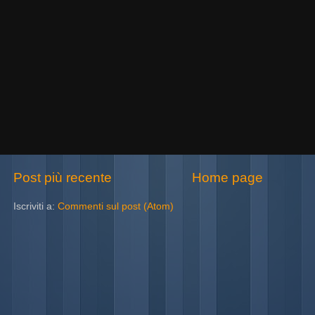
Post più recente
Home page
Iscriviti a:
Commenti sul post (Atom)