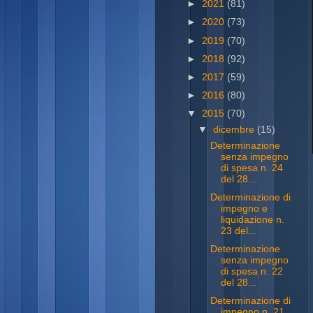
►
2021
(81)
►
2020
(73)
►
2019
(70)
►
2018
(92)
►
2017
(59)
►
2016
(80)
▼
2015
(70)
▼
dicembre
(15)
Determinazione
senza impegno
di spesa n. 24
del 28...
Determinazione di
impegno e
liquidazione n.
23 del...
Determinazione
senza impegno
di spesa n. 22
del 28...
Determinazione di
impegno n. 21