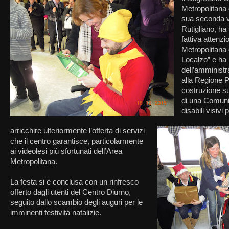
Metropolitana 
sua seconda vi
Rutigliano, ha 
fattiva attenzi
Metropolitana 
Localzo” e ha
dell’amministr
alla Regione P
costruzione su
di una Comunit
disabili visivi
arricchire ulteriormente l’offerta di servizi
che il centro garantisce, particolarmente
ai videolesi più sfortunati dell’Area
Metropolitana.
La festa si è conclusa con un rinfresco
offerto dagli utenti del Centro Diurno,
seguito dallo scambio degli auguri per le
imminenti festività natalizie.