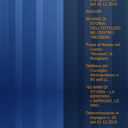
del 18.12.2015
AUGURI
60 ANNI DI
STORIA
DELL’ISTITUZIO
NE CENTRO
“MESSENI...
Festa di Natale nel
Centro
“Messeni” di
Rutigliano
Delibera del
Consiglio
Metropolitano n.
85 dell'11...
“60 ANNI DI
STORIA – LA
MEMORIA,
L’IMPEGNO, LE
PRO...
Determinazione di
impegno n. 20
del 01.12.2015