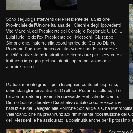
Sono seguiti gli interventi del Presidente della Sezione
Provinciale dell’Unione Italiana dei Ciechi e degli Ipovedenti,
Vito Mancini, del Presidente del Consiglio Regionale U.I.C.I.,
Luigi Iurlo, e dell’ex Presidente del “Messeni” Giuseppe
Simone che, insieme alla coordinatrice del Centro Diurno,
Rossana Pugliese, hanno voluto evidenziare le numerose
attività realizzate nella struttura e ringraziare per il costante e
fruttuoso impegno profuso utenti, operatori, volontari e
amministratori.
Particolarmente graditi, per i lusinghieri contenuti espressi,
sono stati gli interventi della Direttrice Rosanna Lallone, che
ha comunicato ai presenti la ripresa delle attività del Centro
Diurno Socio-Educativo Riabilitativo subito dopo le vacanze
natalizie e del Delegato alle Politiche Sociali della Città Metropoli
Valenzano, che ha preannunziato l’imminente ricostituzione del Co
del “Messeni” e ha assicurato la continuità anche per il prossimo anno
Il Segretario G