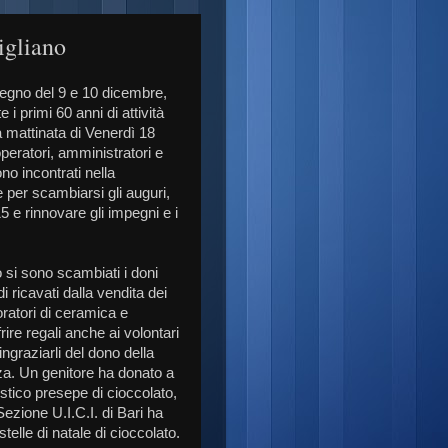
igliano
egno del 9 e 10 dicembre,
 primi 60 anni di attività
a mattinata di Venerdì 18
operatori, amministratori e
o incontrati nella
e per scambiarsi gli auguri,
5 e rinnovare gli impegni e i
.
o si sono scambiati i doni
di ricavati dalla vendita dei
oratori di ceramica e
rire regali anche ai volontari
ngraziarli del dono della
za. Un genitore ha donato a
istico presepe di cioccolato,
Sezione U.I.C.I. di Bari ha
i stelle di natale di cioccolato.